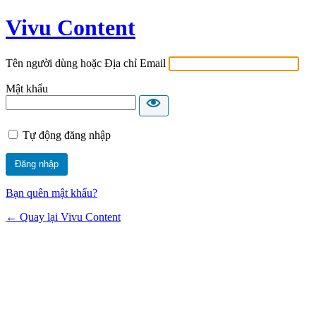
Vivu Content
Tên người dùng hoặc Địa chỉ Email
Mật khẩu
Tự động đăng nhập
Bạn quên mật khẩu?
← Quay lại Vivu Content