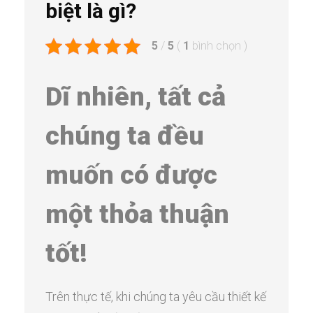
biệt là gì?
5
/
5
(
1
bình chọn
)
Dĩ nhiên, tất cả
chúng ta đều
muốn có được
một thỏa thuận
tốt!
Trên thực tế, khi chúng ta yêu cầu thiết kế