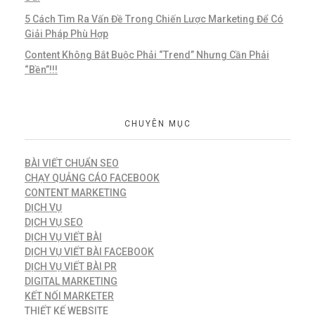
5 Cách Tìm Ra Vấn Đề Trong Chiến Lược Marketing Để Có
Giải Pháp Phù Hợp
Content Không Bắt Buộc Phải “Trend” Nhưng Cần Phải
“Bền”!!!
CHUYÊN MỤC
BÀI VIẾT CHUẨN SEO
CHẠY QUẢNG CÁO FACEBOOK
CONTENT MARKETING
DỊCH VỤ
DỊCH VỤ SEO
DỊCH VỤ VIẾT BÀI
DỊCH VỤ VIẾT BÀI FACEBOOK
DỊCH VỤ VIẾT BÀI PR
DIGITAL MARKETING
KẾT NỐI MARKETER
THIẾT KẾ WEBSITE