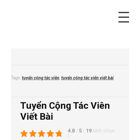
Vivu Content
Tối Ưu Doanh Thu Cho Bạn
Tags:
tuyển cộng tác viên
,
tuyển cộng tác viên viết bài
Tuyển Cộng Tác Viên
Viết Bài
4.8
/
5
(
19
bình chọn
)