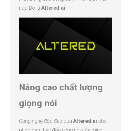
nay. Đó là
Altered.ai
Nâng cao chất lượng
giọng nói
Công nghệ độc đáo của
Altered.ai
cho
phép bạn thay đổi giọng nói của mình