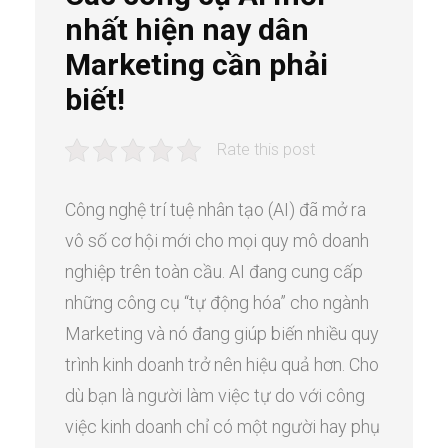
nhất hiện nay dân
Marketing cần phải
biết!
Rate this post
Công nghệ trí tuệ nhân tạo (AI) đã mở ra
vô số cơ hội mới cho mọi quy mô doanh
nghiệp trên toàn cầu. AI đang cung cấp
những công cụ “tự động hóa” cho ngành
Marketing và nó đang giúp biến nhiều quy
trình kinh doanh trở nên hiệu quả hơn. Cho
dù bạn là người làm việc tự do với công
việc kinh doanh chỉ có một người hay phụ