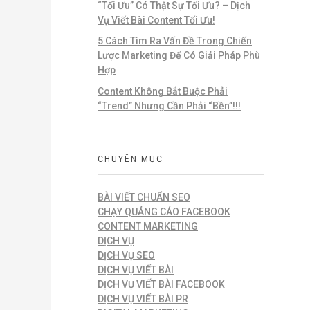
“Tối Ưu” Có Thật Sự Tối Ưu? – Dịch
Vụ Viết Bài Content Tối Ưu!
5 Cách Tìm Ra Vấn Đề Trong Chiến
Lược Marketing Để Có Giải Pháp Phù
Hợp
Content Không Bắt Buộc Phải
“Trend” Nhưng Cần Phải “Bền”!!!
CHUYÊN MỤC
BÀI VIẾT CHUẨN SEO
CHẠY QUẢNG CÁO FACEBOOK
CONTENT MARKETING
DỊCH VỤ
DỊCH VỤ SEO
DỊCH VỤ VIẾT BÀI
DỊCH VỤ VIẾT BÀI FACEBOOK
DỊCH VỤ VIẾT BÀI PR