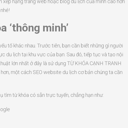
n xếp hạng trang web hoặc blog du lịch của mình cao hơn
 nhé!
a ‘thông minh’
ếu tố khác nhau. Trước tiên, bạn cần biết những gì người
ực du lịch tại khu vực của bạn. Sau đó, tiếp tục và tạo nội
ủ thuật lớn nhất ở đây là sử dụng TỪ KHÓA CẠNH TRANH
 hơn, một cách SEO website du lịch cơ bản chúng ta cần
ụ tìm từ khóa có sẵn trực tuyến, chẳng hạn như:
oogle