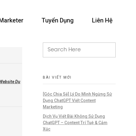
 Marketer
Tuyển Dụng
Liên Hệ
BÀI VIẾT MỚI
Website Du
[Góc Chia Sẻ] Lý Do Mình Ngừng Sử
Dụng ChatGPT Viết Content
Marketing
Dịch Vụ Viết Bài Không Sử Dụng
ChatGPT – Content Trí Tuệ & Cảm
Xúc