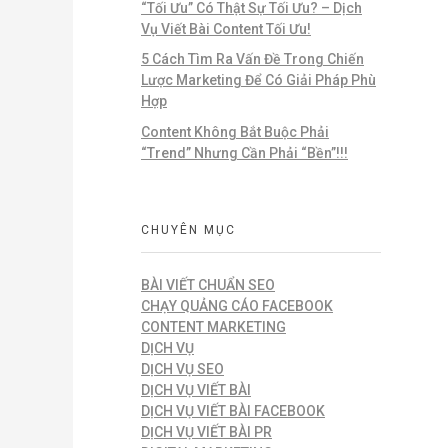
“Tối Ưu” Có Thật Sự Tối Ưu? – Dịch
Vụ Viết Bài Content Tối Ưu!
5 Cách Tìm Ra Vấn Đề Trong Chiến
Lược Marketing Để Có Giải Pháp Phù
Hợp
Content Không Bắt Buộc Phải
“Trend” Nhưng Cần Phải “Bền”!!!
CHUYÊN MỤC
BÀI VIẾT CHUẨN SEO
CHẠY QUẢNG CÁO FACEBOOK
CONTENT MARKETING
DỊCH VỤ
DỊCH VỤ SEO
DỊCH VỤ VIẾT BÀI
DỊCH VỤ VIẾT BÀI FACEBOOK
DỊCH VỤ VIẾT BÀI PR