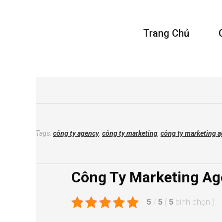
Vivu Content
Trang Chủ
Tối Ưu Doanh Thu Cho Bạn
Tags:
công ty agency
,
công ty marketing
,
công ty marketing 
Công Ty Marketing A
5
/
5
(
5
bình chọn
)