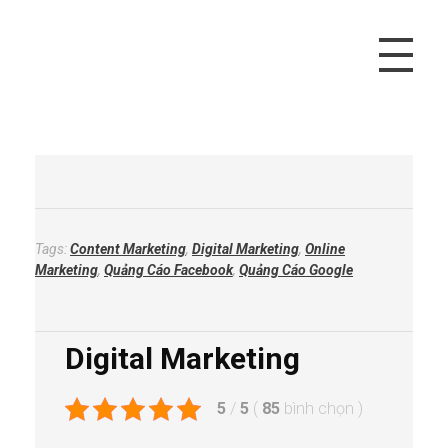
Vivu Content
Tối Ưu Doanh Thu Cho Bạn
Tags:
Content Marketing
,
Digital Marketing
,
Online
Marketing
,
Quảng Cáo Facebook
,
Quảng Cáo Google
Digital Marketing
5
/
5
(
85
bình chọn
)