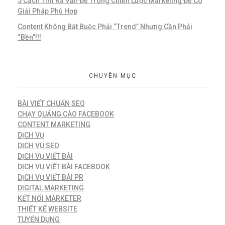
5 Cách Tìm Ra Vấn Đề Trong Chiến Lược Marketing Để Có
Giải Pháp Phù Hợp
Content Không Bắt Buộc Phải “Trend” Nhưng Cần Phải
“Bền”!!!
CHUYÊN MỤC
BÀI VIẾT CHUẨN SEO
CHẠY QUẢNG CÁO FACEBOOK
CONTENT MARKETING
DỊCH VỤ
DỊCH VỤ SEO
DỊCH VỤ VIẾT BÀI
DỊCH VỤ VIẾT BÀI FACEBOOK
DỊCH VỤ VIẾT BÀI PR
DIGITAL MARKETING
KẾT NỐI MARKETER
THIẾT KẾ WEBSITE
TUYỂN DỤNG