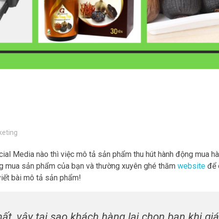
keting
cial Media nào thì việc mô tả sản phẩm thu hút hành động mua h
hàng mua sản phẩm của bạn và thường xuyên ghé thăm
website
để 
iết bài mô tả sản phẩm!
t, vậy tại sao khách hàng lại chọn bạn khi gi