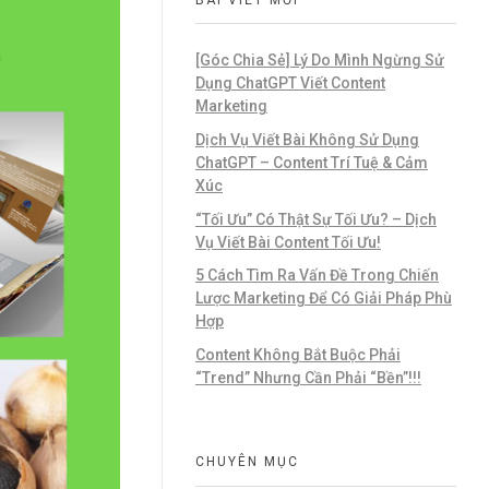
[Góc Chia Sẻ] Lý Do Mình Ngừng Sử
Dụng ChatGPT Viết Content
Marketing
Dịch Vụ Viết Bài Không Sử Dụng
ChatGPT – Content Trí Tuệ & Cảm
Xúc
“Tối Ưu” Có Thật Sự Tối Ưu? – Dịch
Vụ Viết Bài Content Tối Ưu!
5 Cách Tìm Ra Vấn Đề Trong Chiến
Lược Marketing Để Có Giải Pháp Phù
Hợp
Content Không Bắt Buộc Phải
“Trend” Nhưng Cần Phải “Bền”!!!
CHUYÊN MỤC