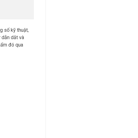
g số kỹ thuật,
ự dẫn dắt và
phẩm đó qua