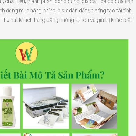
t, chất liệu, thành phần, công dụng, giá cả… đã có của sản
h động mua hàng chính là sự dẫn dắt và sáng tạo tài tình
hu hút khách hàng bằng những lợi ích và giá trị khác biệt