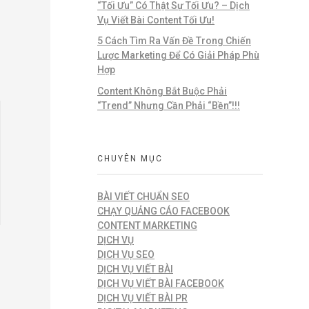
“Tối Ưu” Có Thật Sự Tối Ưu? – Dịch
Vụ Viết Bài Content Tối Ưu!
5 Cách Tìm Ra Vấn Đề Trong Chiến
Lược Marketing Để Có Giải Pháp Phù
Hợp
Content Không Bắt Buộc Phải
“Trend” Nhưng Cần Phải “Bền”!!!
CHUYÊN MỤC
BÀI VIẾT CHUẨN SEO
CHẠY QUẢNG CÁO FACEBOOK
CONTENT MARKETING
DỊCH VỤ
DỊCH VỤ SEO
DỊCH VỤ VIẾT BÀI
DỊCH VỤ VIẾT BÀI FACEBOOK
DỊCH VỤ VIẾT BÀI PR