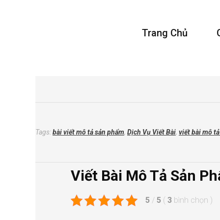
Vivu Content
Trang Chủ
Tối Ưu Doanh Thu Cho Bạn
Tags:
bài viết mô tả sản phẩm
,
Dịch Vụ Viết Bài
,
viết bài mô t
Viết Bài Mô Tả Sản P
5
/
5
(
3
bình chọn
)