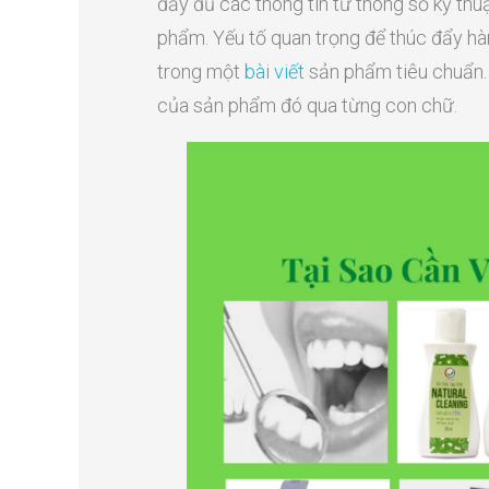
đầy đủ các thông tin từ thông số kỹ thuậ
phẩm. Yếu tố quan trọng để thúc đẩy hàn
trong một
bài viết
sản phẩm tiêu chuẩn. T
của sản phẩm đó qua từng con chữ.