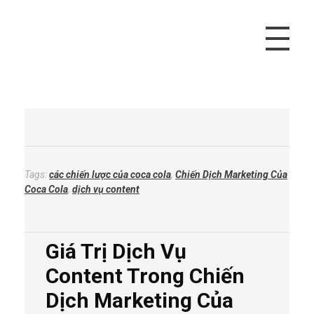
Vivu Content
Tối Ưu Doanh Thu Cho Bạn
Tags:
các chiến lược của coca cola
,
Chiến Dịch Marketing Của
Coca Cola
,
dịch vụ content
Giá Trị Dịch Vụ
Content Trong Chiến
Dịch Marketing Của