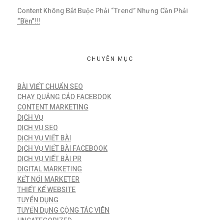
Content Không Bắt Buộc Phải “Trend” Nhưng Cần Phải
“Bền”!!!
CHUYÊN MỤC
BÀI VIẾT CHUẨN SEO
CHẠY QUẢNG CÁO FACEBOOK
CONTENT MARKETING
DỊCH VỤ
DỊCH VỤ SEO
DỊCH VỤ VIẾT BÀI
DỊCH VỤ VIẾT BÀI FACEBOOK
DỊCH VỤ VIẾT BÀI PR
DIGITAL MARKETING
KẾT NỐI MARKETER
THIẾT KẾ WEBSITE
TUYỂN DỤNG
TUYỂN DỤNG CỘNG TÁC VIÊN