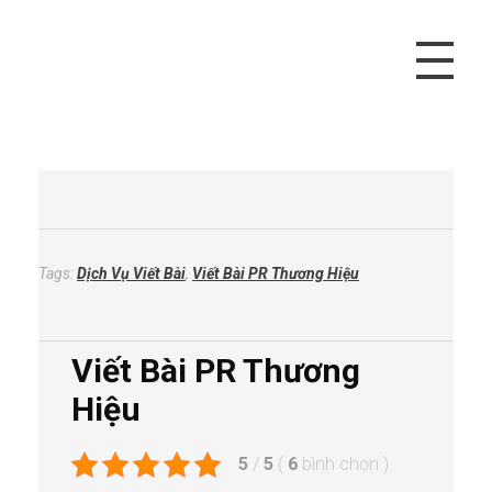
Vivu Content
Tối Ưu Doanh Thu Cho Bạn
Tags:
Dịch Vụ Viết Bài
,
Viết Bài PR Thương Hiệu
Viết Bài PR Thương
Hiệu
5
/
5
(
6
bình chọn
)