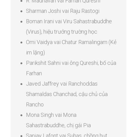
R. Madhavan vai Farhan Qureshi
Sharman Joshi vai Raju Rastogi
Boman Irani vai Viru Sahastrabuddhe
(Virus), hiệu trưởng trường học
Omi Vaidya vai Chatur Ramalingam (Kẻ
im lặng)
Parikshit Sahni vai ông Qureshi, bố của
Farhan
Javed Jaffrey vai Ranchoddas
Shamaldas Chanchad, cậu chủ của
Rancho
Mona Singh vai Mona
Sahastrabuddhe, chị gái Pia
Sanjay Lafont vai Suhas, chồng hụt