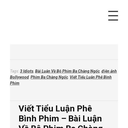
Vivu Content
Tối Ưu Doanh Thu Cho Bạn
Tags:
3 Idiots
,
Bài Luận Về Bộ Phim Ba Chàng Ngốc
,
điện ảnh
Bollywood
,
Phim Ba Chàng Ngốc
,
Viết Tiểu Luận Phê Bình
Phim
Viết Tiểu Luận Phê
Bình Phim – Bài Luận