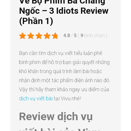
Về Bộ Phim Ba Chàng
Ngốc – 3 Idiots Review
(Phần 1)
4.8
/
5
(
9
bình chọn
)
Bạn cần tìm dịch vụ viết tiểu luận phê
bình phim để hỗ trợ bạn giải quyết những
khó khăn trong quá trình làm bài hoặc
nhận định một tác phẩm điện ảnh nào đó.
Vậy thì hãy tham khảo ngay ưu điểm của
dịch vụ viết bài
tại Vivu nhé!
Review dịch vụ